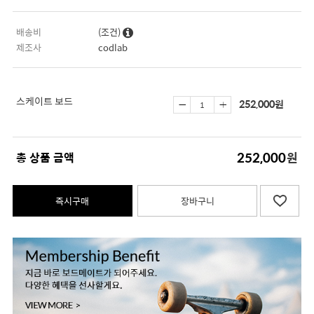
배송비
(조건)
제조사
codlab
스케이트 보드
252,000
원
252,000
총 상품 금액
원
즉시구매
장바구니