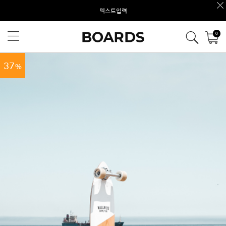
텍스트입력
0
37
%