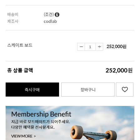
배송비
(조건)
제조사
codlab
스케이트 보드
252,000
원
252,000
총 상품 금액
원
즉시구매
장바구니