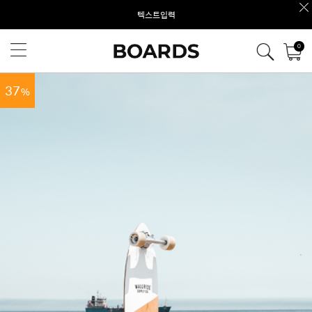
텍스트입력
0
37
%