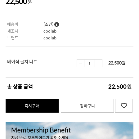
22,500
원
배송비
(조건)
제조사
codlab
브랜드
codlab
베이직 골지 니트
22,500
원
22,500
총 상품 금액
원
즉시구매
장바구니