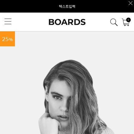
텍스트입력
0
25
%