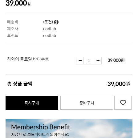
39,000
원
배송비
(조건)
제조사
codlab
브랜드
codlab
하와이 플로럴 바디수트
39,000
원
39,000
총 상품 금액
원
즉시구매
장바구니