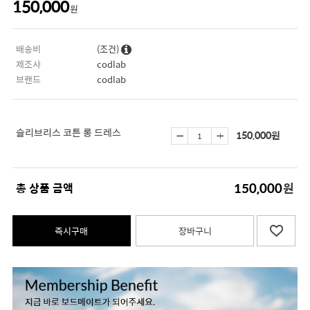
150,000
원
배송비
(조건)
제조사
codlab
브랜드
codlab
슬리브리스 코튼 롱 드레스
150,000
원
150,000
총 상품 금액
원
즉시구매
장바구니