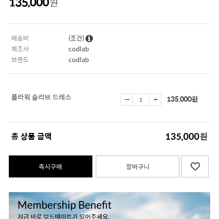
135,000
원
배송비
(조건)
제조사
codlab
브랜드
codlab
플라워 슬리브 드레스
135,000
원
135,000
총 상품 금액
원
즉시구매
장바구니