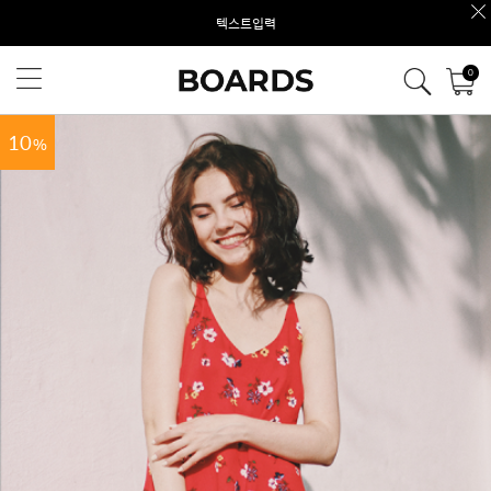
텍스트입력
0
10
%