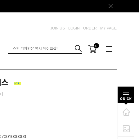
JOIN US
LOGIN
ORDER
MY PAGE
0
레스
니다
07001000003