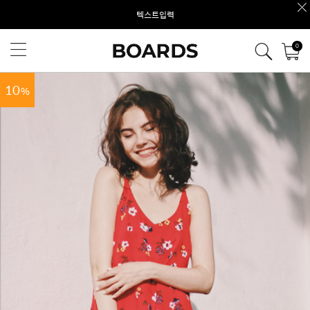
텍스트입력
0
10
%