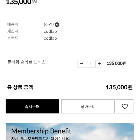
135,000
원
배송비
(조건)
제조사
codlab
브랜드
codlab
플라워 슬리브 드레스
135,000
원
135,000
총 상품 금액
원
즉시구매
장바구니