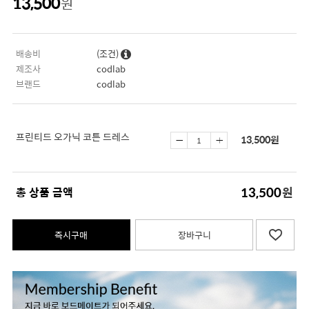
13,500
원
배송비
(조건)
제조사
codlab
브랜드
codlab
프린티드 오가닉 코튼 드레스
13,500
원
13,500
총 상품 금액
원
즉시구매
장바구니