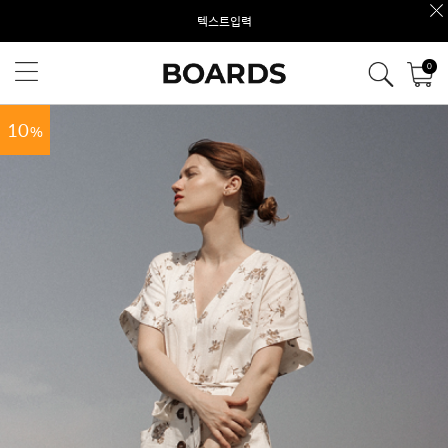
텍스트입력
0
10
%