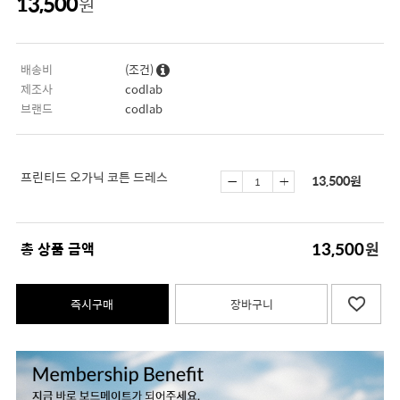
13,500
원
배송비
(조건)
제조사
codlab
브랜드
codlab
프린티드 오가닉 코튼 드레스
13,500
원
13,500
총 상품 금액
원
즉시구매
장바구니