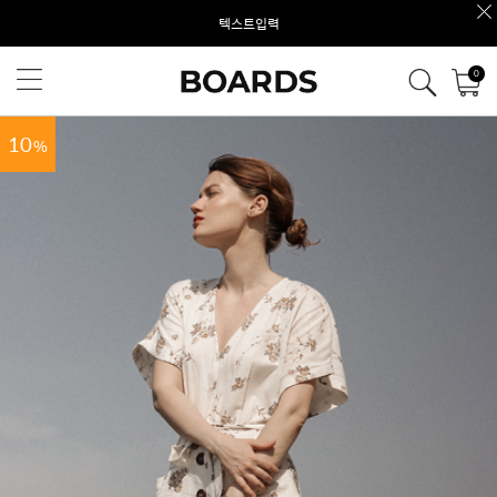
텍스트입력
0
10
%