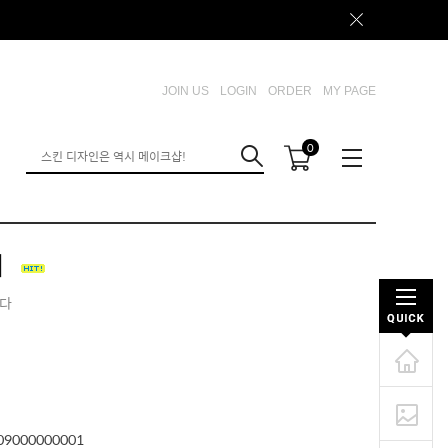
JOIN US
LOGIN
ORDER
MY PAGE
0
지
니다
09000000001