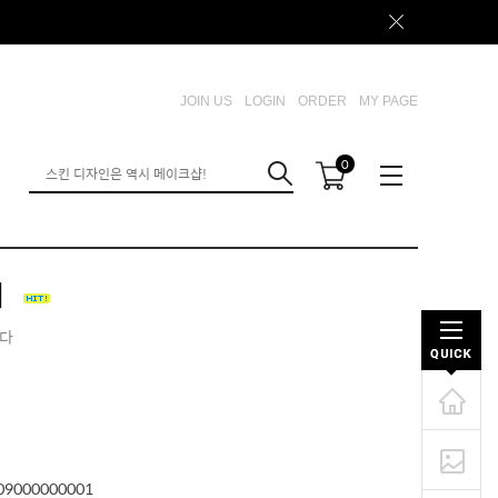
JOIN US
LOGIN
ORDER
MY PAGE
0
지
니다
09000000001