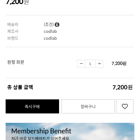
7,200
원
배송비
(조건)
제조사
codlab
브랜드
codlab
원형 화분
7,200
원
7,200
총 상품 금액
원
즉시구매
장바구니