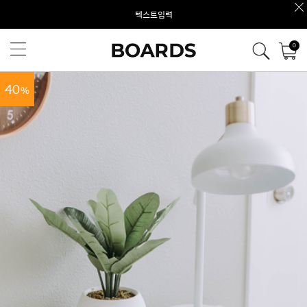
텍스트입력
0
40
%