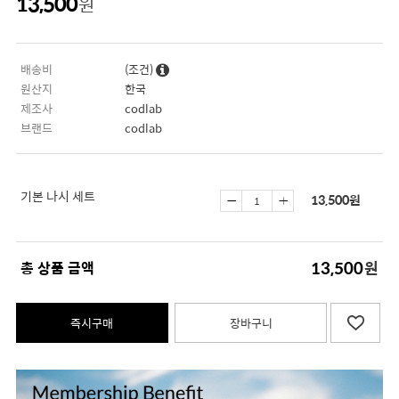
13,500
원
배송비
(조건)
원산지
한국
제조사
codlab
브랜드
codlab
기본 나시 세트
13,500
원
13,500
총 상품 금액
원
즉시구매
장바구니