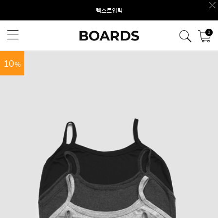
텍스트입력
0
10
%