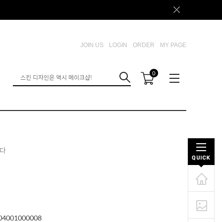
JOIN US
LOGIN
ORDER
MY PAGE
0
니다
04001000008