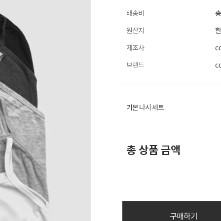
배송비
총
원산지
제조사
c
브랜드
c
기본 나시 세트
총 상품 금액
구매하기