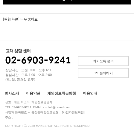
[원형 화분]
너무 좋아요
고객 상담 센터
02-6903-9241
카카오톡 문의
상담시간 : 오전 9:00 ~ 오후 6:00
1:1 문의하기
점심시간 : 오후 1:00 - 오후 2:00
(토, 일, 공휴일 휴무)
회사소개
이용약관
개인정보취급방침
이용안내
상호: 대표:박소라 개인정보담당자:
TEL:02-6903-9241 EMAIL:codlab@board.com
사업자 등록번호:-- 통신판매업신고번호 :
[사업자정보확인]
주소 :
COPYRIGHT ⓒ 2020 MAKESHOP ALL RIGHTS RESERVED.