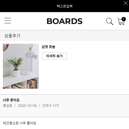
텍스트입력
0
상품후기
원형 화분
자세히 보기
너무 좋아요
홍길동
|
2020-10-06
|
조회수 573
데코용으로 너무 좋아요