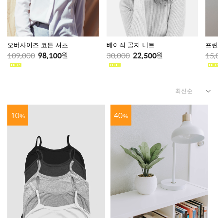
오버사이즈 코튼 셔츠
베이직 골지 니트
프린
109,000
98,100
30,000
22,500
15,
원
원
10
40
%
%