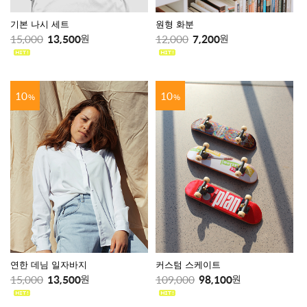
기본 나시 세트
원형 화분
15,000
13,500
12,000
7,200
원
원
10
10
%
%
연한 데님 일자바지
커스텀 스케이트
15,000
13,500
109,000
98,100
원
원