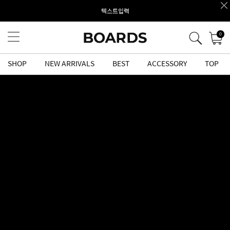
텍스트입력
0
SHOP
NEW ARRIVALS
BEST
ACCESSORY
TOP