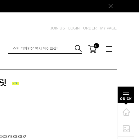
JOIN US
LOGIN
ORDER
MY PAGE
0
플릿
08001000002