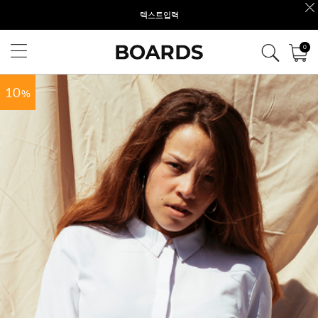
텍스트입력
0
10
%