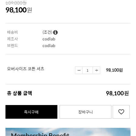
109,000
원
98,100
원
배송비
(조건)
제조사
codlab
브랜드
codlab
오버사이즈 코튼 셔츠
98,100
원
98,100
총 상품 금액
원
즉시구매
장바구니