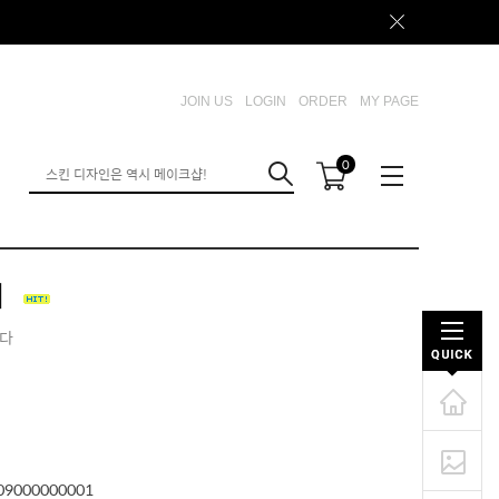
JOIN US
LOGIN
ORDER
MY PAGE
0
지
니다
09000000001