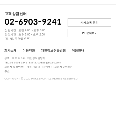
고객 상담 센터
02-6903-9241
카카오톡 문의
상담시간 : 오전 9:00 ~ 오후 6:00
1:1 문의하기
점심시간 : 오후 1:00 - 오후 2:00
(토, 일, 공휴일 휴무)
회사소개
이용약관
개인정보취급방침
이용안내
상호: 대표:박소라 개인정보담당자:
TEL:02-6903-9241 EMAIL:codlab@board.com
사업자 등록번호:-- 통신판매업신고번호 :
[사업자정보확인]
주소 :
COPYRIGHT ⓒ 2020 MAKESHOP ALL RIGHTS RESERVED.