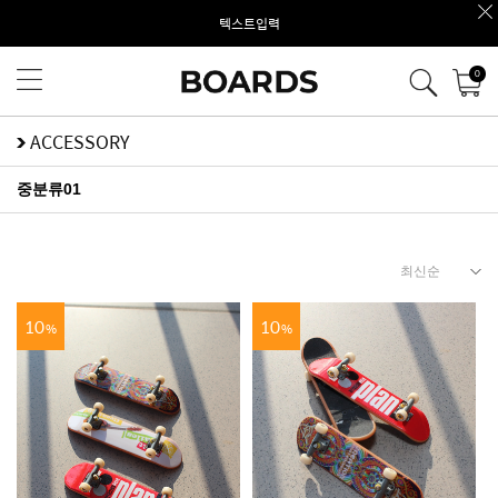
텍스트입력
0
ACCESSORY
중분류01
10
10
%
%