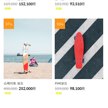
169,000
152,100
103,900
93,510
원
원
37
10
%
%
스케이트 보드
카버보드
400,000
252,000
109,000
98,100
원
원